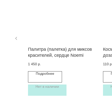
 для
Палитра (палетка) для миксов
Кос
красителей, сердце Noemi
доз
ронние
жид
1 450
р.
110
р
Подробнее
ну
Нет в наличии