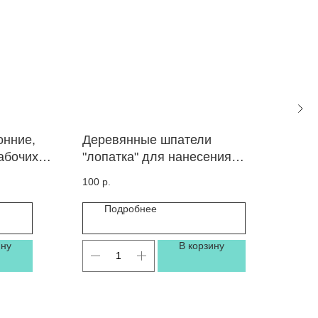
онние,
Деревянные шпатели
Дер
рабочих
"лопатка" для нанесения
нан
воска, миниатюрные/
мин
100
р.
100
двусторонние 100 шт
100
Подробнее
ину
В корзину