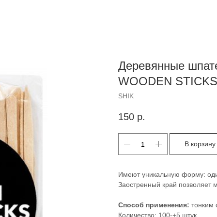
Деревянные шпате
WOODEN STICKS 
SHIK
150
р.
В корзину
Имеют уникальную форму: оди
Заостренный край позволяет м
Способ применения:
тонким 
Количество: 100-+5 штук.