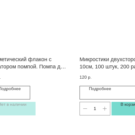
метический флакон с
Микростики двухстор
атором помпой. Помпа для
10см, 100 штук, 200 
кости с ограничителем
сторон
.
120
р.
Подробнее
Подробнее
Нет в наличии
В корз