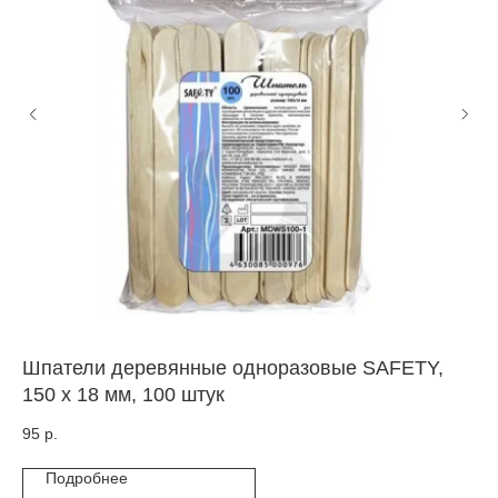
Шпатели деревянные одноразовые SAFETY,
Ко
150 x 18 мм, 100 штук
по
дл
95
р.
95
Подробнее