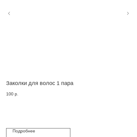
Заколки для волос 1 пара
Ли
100
р.
50
Цв
Подробнее