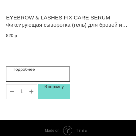
EYEBROW & LASHES FIX CARE SERUM
Ав
Фиксирующая сыворотка (гель) для бровей и
BR
ресниц. Срок годности до 12.2027
820
р.
29
Подробнее
В корзину
Tilda
Made on