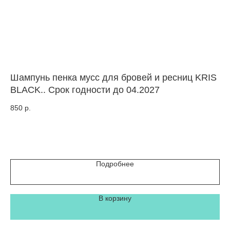
Шампунь пенка мусс для бровей и ресниц KRIS
Оч
BLACK.. Срок годности до 04.2027
бр
(Б
850
р.
49
Подробнее
В корзину