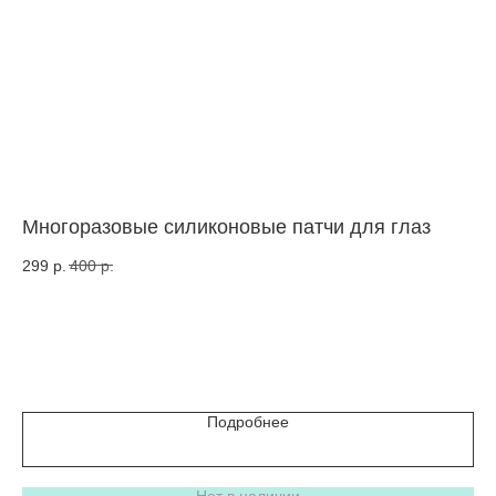
Многоразовые силиконовые патчи для глаз
Ко
пе
299
р.
400
р.
2
р
Цв
Подробнее
Нет в наличии