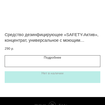
Средство дезинфицирующее «SAFETY-Актив»,
Ср
концентрат, универсальное с моющим
пр
эффектом, 1л
Co
290
р.
10
Подробнее
Нет в наличии