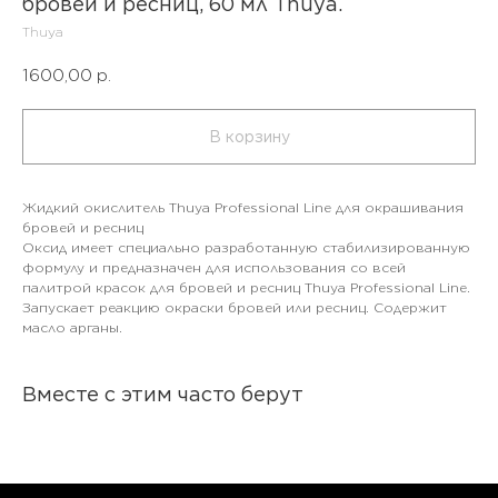
бровей и ресниц, 60 мл Thuya.
Thuya
1600,00
р.
В корзину
Жидкий окислитель Thuya Professional Line для окрашивания
бровей и ресниц
Оксид имеет специально разработанную стабилизированную
формулу и предназначен для использования со всей
палитрой красок для бровей и ресниц Thuya Professional Line.
Запускает реакцию окраски бровей или ресниц. Содержит
масло арганы.
Вместе с этим часто берут