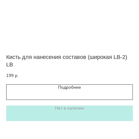
Кисть для нанесения составов (широкая LB-2)
Си
LB
па
199
р.
49
Подробнее
Нет в наличии