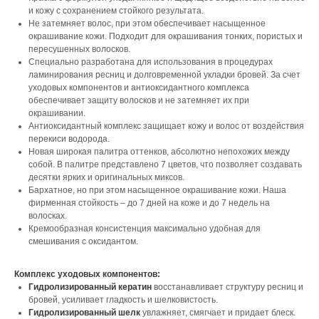
и кожу с сохранением стойкого результата.
Не затемняет волос, при этом обеспечивает насыщенное
окрашивание кожи. Подходит для окрашивания тонких, пористых и
пересушенных волосков.
Специально разработана для использования в процедурах
ламинирования ресниц и долговременной укладки бровей. За счет
уходовых компонентов и антиоксидантного комплекса
обеспечивает защиту волосков и не затемняет их при
окрашивании.
Антиоксидантный комплекс защищает кожу и волос от воздействия
перекиси водорода.
Новая широкая палитра оттенков, абсолютно непохожих между
собой. В палитре представлено 7 цветов, что позволяет создавать
десятки ярких и оригинальных миксов.
Бархатное, но при этом насыщенное окрашивание кожи. Наша
фирменная стойкость – до 7 дней на коже и до 7 недель на
волосках.
Кремообразная консистенция максимально удобная для
смешивания с оксидантом.
Комплекс уходовых компонентов:
Гидролизированный кератин
восстанавливает структуру ресниц и
бровей, усиливает гладкость и шелковистость.
Гидролизированный шелк
увлажняет, смягчает и придает блеск.