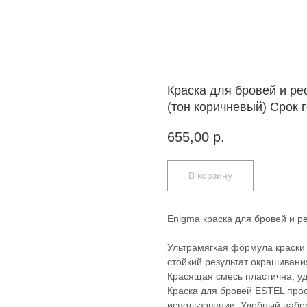
Краска для бровей и ре
(тон коричневый) Срок 
655,00
р.
В корзину
Enigma краска для бровей и р
Ультрамягкая формула краски
стойкий результат окрашивани
Красящая смесь пластична, у
Краска для бровей ESTEL прос
использовании. Удобный набо