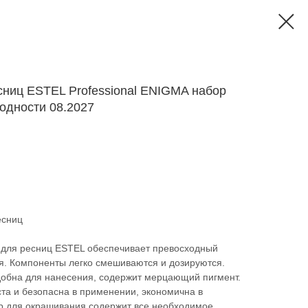
сниц ESTEL Professional ENIGMA набор
годности 08.2027
есниц
 для ресниц ESTEL обеспечивает превосходный
я. Компоненты легко смешиваются и дозируются.
добна для нанесения, содержит мерцающий пигмент.
та и безопасна в применении, экономична в
р для окрашивания содержит все необходимое.