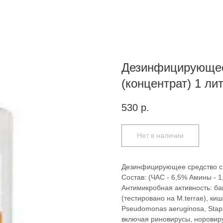
Дезинфицирующее 
(концентрат) 1 ли
530
р.
Нет в наличии
Дезинфицирующее средство с 
Состав: (ЧАС - 6,5% Амины - 
Антимикробная активность: ба
(тестировано на M.terrae), к
Pseudomonas aeruginosa, Staph
включая риновирусы, норовирус