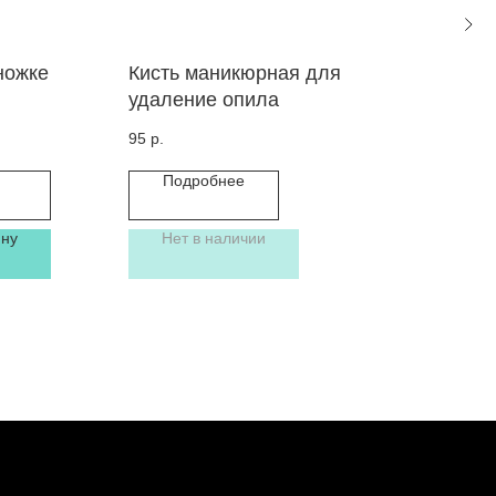
ножке
Кисть маникюрная для
Кис
удаление опила
удо
упр
95
р.
150
Подробнее
ину
Нет в наличии