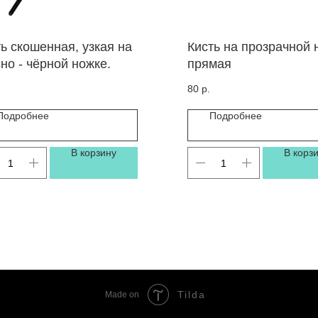
ь скошенная, узкая на
Кисть на прозрачной 
но - чёрной ножке.
прямая
80
р.
Подробнее
Подробнее
В корзину
В корз
Tilda
Made on