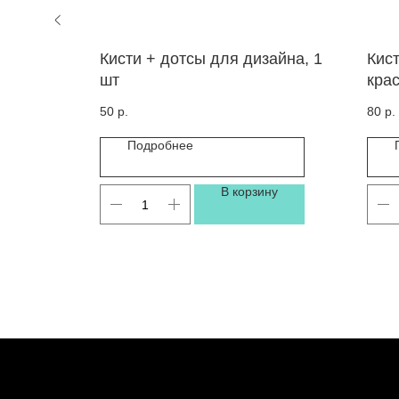
альная
Кисти + дотсы для дизайна, 1
Кист
им и
шт
крас
шая
50
р.
80
р.
Подробнее
ну
В корзину