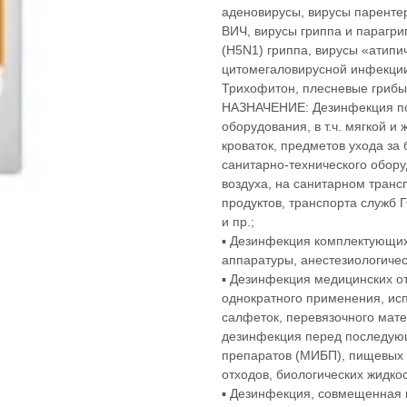
аденовирусы, вирусы парентер
ВИЧ, вирусы гриппа и парагрип
(H5N1) гриппа, вирусы «атипи
цитомегаловирусной инфекции 
Трихофитон, плесневые грибы (
НАЗНАЧЕНИЕ: Дезинфекция по
оборудования, в т.ч. мягкой и
кроваток, предметов ухода за
санитарно-технического обор
воздуха, на санитарном транс
продуктов, транспорта служб 
и пр.;
▪ Дезинфекция комплектующих
аппаратуры, анестезиологичес
▪ Дезинфекция медицинских отх
однократного применения, ис
салфеток, перевязочного мат
дезинфекция перед последую
препаратов (МИБП), пищевых
отходов, биологических жидко
▪ Дезинфекция, совмещенная 