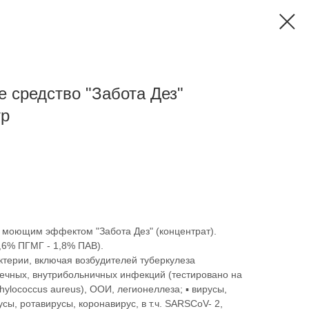
средство "Забота Дез"
тр
моющим эффектом "Забота Дез" (концентрат).
1,6% ПГМГ - 1,8% ПАВ).
ктерии, включая возбудителей туберкулеза
ишечных, внутрибольничных инфекций (тестировано на
ylococcus aureus), ООИ, легионеллеза; ▪ вирусы,
ы, ротавирусы, коронавирус, в т.ч. SARSCoV- 2,