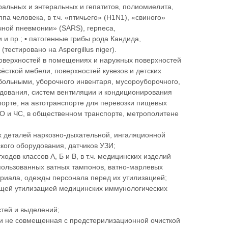
альных и энтеральных и гепатитов, полиомиелита,
па человека, в т.ч. «птичьего» (H1N1), «свиного»
чной пневмонии» (SARS), герпеса,
и пр.; ▪ патогенные грибы рода Кандида,
тестировано на Aspergillus niger).
верхностей в помещениях и наружных поверхностей
 жёсткой мебели, поверхностей кувезов и детских
 больными, уборочного инвентаря, мусороуборочного,
удования, систем вентиляции и кондиционирования
порте, на автотранспорте для перевозки пищевых
ГО и ЧС, в общественном транспорте, метрополитене
 деталей наркозно-дыхательной, ингаляционной
кого оборудования, датчиков УЗИ;
одов классов А, Б и В, в т.ч. медицинских изделий
пользованных ватных тампонов, ватно-марлевых
ериала, одежды персонала перед их утилизацией;
щей утилизацией медицинских иммунологических
стей и выделений;
и не совмещенная с предстерилизационной очисткой