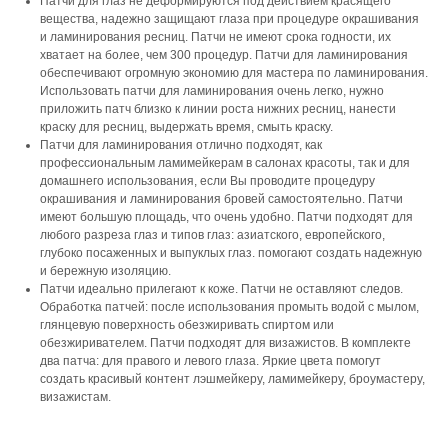
Патчи для глаз не деформируются под действием красящего
вещества, надежно защищают глаза при процедуре окрашивания
и ламинирования ресниц. Патчи не имеют срока годности, их
хватает на более, чем 300 процедур. Патчи для ламинирования
обеспечивают огромную экономию для мастера по ламинирования.
Использовать патчи для ламинирования очень легко, нужно
приложить патч близко к линии роста нижних ресниц, нанести
краску для ресниц, выдержать время, смыть краску.
Патчи для ламинирования отлично подходят, как
профессиональным ламимейкерам в салонах красоты, так и для
домашнего использования, если Вы проводите процедуру
окрашивания и ламинирования бровей самостоятельно. Патчи
имеют большую площадь, что очень удобно. Патчи подходят для
любого разреза глаз и типов глаз: азиатского, европейского,
глубоко посаженных и выпуклых глаз. помогают создать надежную
и бережную изоляцию.
Патчи идеально прилегают к коже. Патчи не оставляют следов.
Обработка патчей: после использования промыть водой с мылом,
глянцевую поверхность обезжиривать спиртом или
обезжиривателем. Патчи подходят для визажистов. В комплекте
два патча: для правого и левого глаза. Яркие цвета помогут
создать красивый контент лэшмейкеру, ламимейкеру, броумастеру,
визажистам.