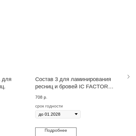
 для
Состав 3 для ламинирования
Сос
ц.
ресниц и бровей IC FACTORY
рес
LASH LAMINATION.
LAS
708
р.
708
срок годности
срок
Подробнее