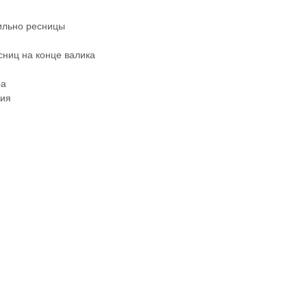
сильно ресницы
сниц на конце валика
ра
сия