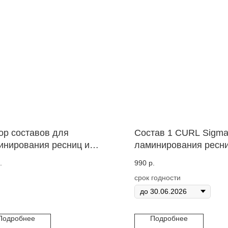
ор составов для
Состав 1 CURL Sigma
инирования ресниц и
ламинирования ресни
ей, 3 саше по 1,5 мл,
.
990
р.
AVIVER (состав 1, 2, 3).
срок годности
Подробнее
Подробнее