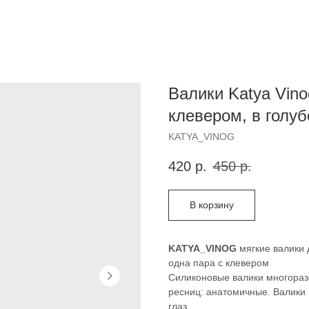
Валики Katya Vino
клевером, в голуб
KATYA_VINOG
420
р.
450
р.
В корзину
KATYA_VINOG
мягкие валики 
одна пара c клевером
Силиконовые валики многораз
ресниц: анатомичные. Валики
глаз.