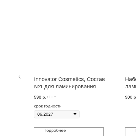
рования
Innovator Cosmetics, Состав
Наб
FACTORY
№1 для ламинирования
лам
ресниц и бровей Volume Lift, 5
бров
598
р.
900
р
/
1 шт
мл SEXY LAMINATION.
Frei
срок годности
Подробнее