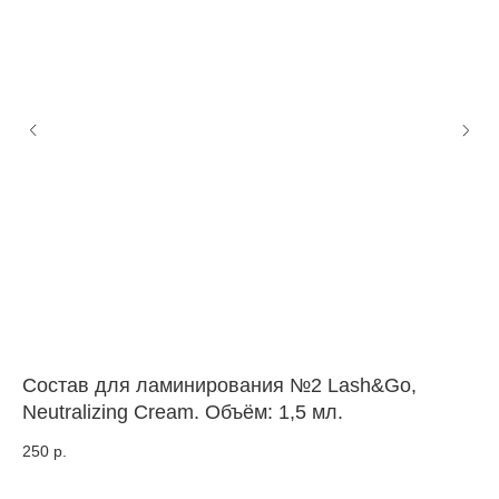
Состав для ламинирования №2 Lash&Go,
Со
Neutralizing Cream. Объём: 1,5 мл.
ре
250
р.
99
сро