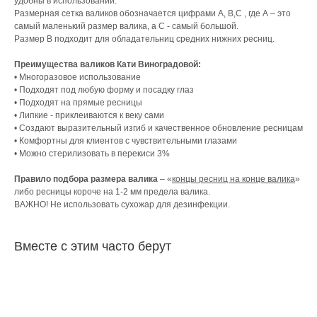
удобны в использовании.
Размерная сетка валиков обозначается цифрами А, В,С , где А – это
самый маленький размер валика, а С - самый большой.
Размер В подходит для обладательниц средних нижних ресниц.
Преимущества валиков Кати Виноградовой:
• Многоразовое использование
• Подходят под любую форму и посадку глаз
• Подходят на прямые ресницы
• Липкие - приклеиваются к веку сами
• Создают выразительный изгиб и качественное обновление ресницам
• Комфортны для клиентов с чувствительными глазами
• Можно стерилизовать в перекиси 3%
Правило подбора размера валика
– «
концы ресниц на конце валика
»
либо ресницы короче на 1-2 мм предела валика.
ВАЖНО! Не использовать сухожар для дезинфекции.
Вместе с этим часто берут