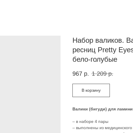
Набор валиков. В
ресниц Pretty Ey
бело-голубые
967
р.
1 209
р.
В корзину
Валики (бигуди) для ламини
– в наборе 4 пары
– выполнены из медицинского 