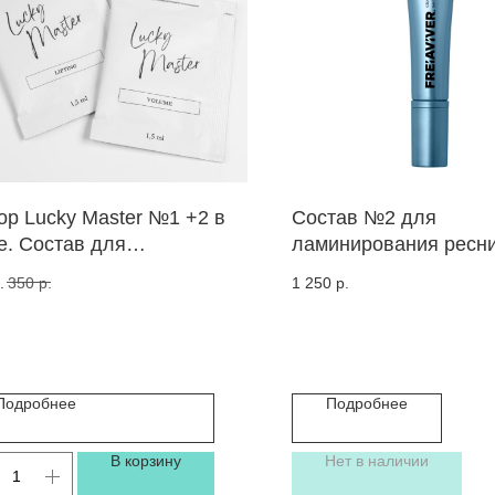
ор Lucky Master №1 +2 в
Состав №2 для
е. Состав для
ламинирования ресни
инирования ресниц и
бровей Setting Cream.
.
350
р.
1 250
р.
вей.
FreiAVIVER . Срок го
11.2026
Подробнее
Подробнее
В корзину
Нет в наличии