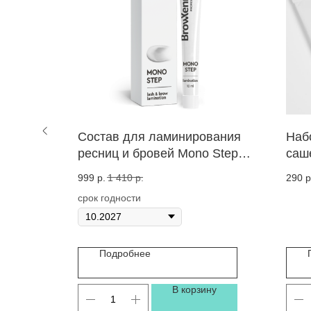
вания
Состав для ламинирования
Наб
y Master
ресниц и бровей Mono Step
саш
Lami BrowXenna, 10 мл.
лам
999
р.
1 410
р.
290
р
тной
бро
срок годности
Подробнее
ну
В корзину