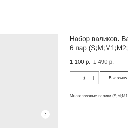
Набор валиков. В
6 пар (S;M;M1;M2;
1 100
р.
1 490
р.
В корзину
Многоразовые валики (S;M;M1;