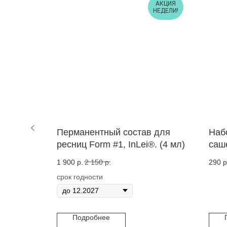
АКЦИЯ
НЕДЕЛИ!
трукция
Перманентный состав для
Наб
л InLei
ресниц Form #1, InLei®. (4 мл)
саш
лам
1 900
р.
2 150
р.
290
р
lei
бро
срок годности
Подробнее