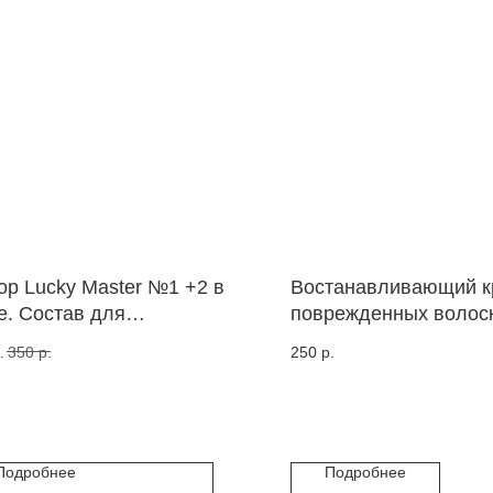
ор Lucky Master №1 +2 в
Востанавливающий к
е. Состав для
поврежденных волоск
инирования ресниц и
Состав для ламинир
.
350
р.
250
р.
вей.
бровей и ресниц в са
Срок годности до 10.
Подробнее
Подробнее