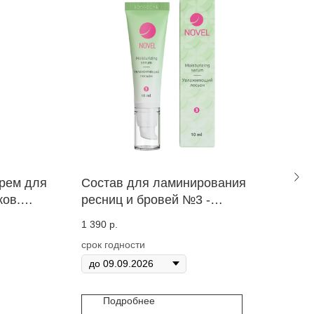
рем для
Состав для ламинирования
Мол
ов.
ресниц и бровей №3 -
рес
ования
Увлажняющая сыворотка
"L
1 390
р.
485
ше SHIK.
Novel, 10 мл.
REC
срок годности
04.2026
Подробнее