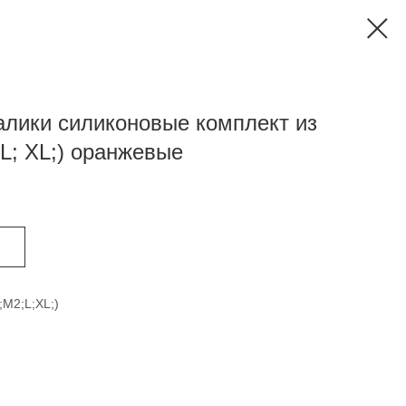
алики силиконовые комплект из
L; XL;) оранжевые
M2;L;XL;)