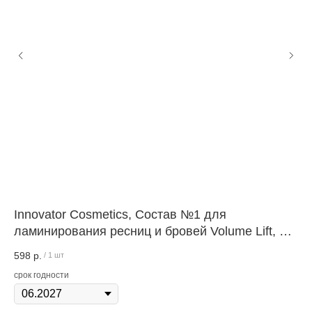
Innovator Cosmetics, Состав №1 для
Со
ламинирования ресниц и бровей Volume Lift, 5
№3
мл SEXY LAMINATION.
598
р.
1 
/
1 шт
срок годности
сро