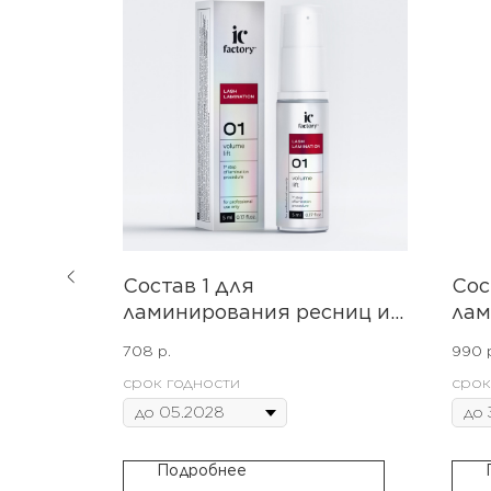
я
Состав 1 для
Сос
сниц и
ламинирования ресниц и
лам
5 мл,
бровей IC FACTORY LASH
708
р.
990
 2, 3).
LAMINATION.
срок годности
срок
Подробнее