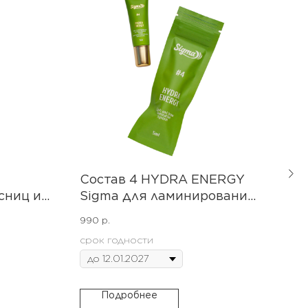
Состав 4 HYDRA ENERGY
Наб
сниц и
Sigma для ламинирования
ла
m15ml,
ресниц
бро
990
р.
900
годности
Fre
срок годности
Подробнее