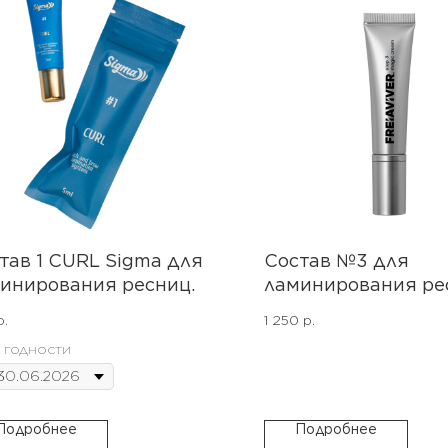
тав 1 CURL Sigma для
Состав №3 для
инирования ресниц.
ламинирования ре
бровей Magic Crea
р.
1 250
р.
FreiAVIVER . Срок 
 годности
до 11.2026
Подробнее
Подробнее