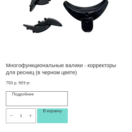
Многофункциональные валики - корректоры
За
для ресниц (в черном цвете)
ст
750
р.
921
р.
35
Подробнее
В корзину