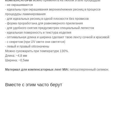
КОМПЕНСАТОРЫ
можно применять на любом этапе процедуры
- не окрашиваются
- идеальны при окрашивания верхних/нижних ресниц в процессе
процедуры ламинирования
- для идеальных ресниц в одной плоскости без провисов
- форма проработана для равномерного прилегания
- для удобного снятия предусмотрен специальный лепесток
- идеальная поверхность и текстура изделия
- оптимальная длина и ширина сделают твою ленту сочной и красивой
- с секретом (при UV свете они светятся)
- левый и правый обозначены
Можно сухожарить при температуре 130%.
Длина: ~4,8 мм
Ширина: ~0,5мм
Материал для компенсаторных лент MIA:
гипоаллергенный силикон.
Вместе с этим часто берут