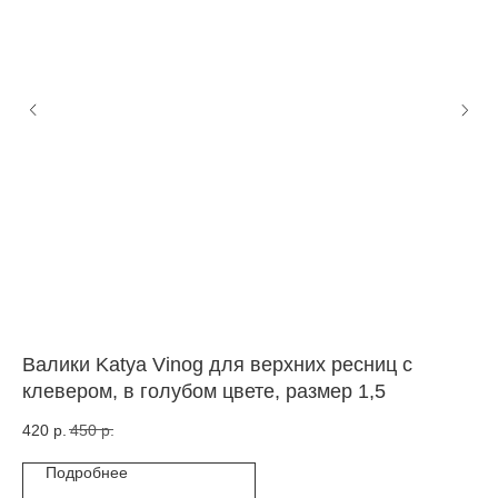
Валики Katya Vinog для верхних ресниц с
Ба
клевером, в голубом цвете, размер 1,5
ре
420
р.
450
р.
1 
Подробнее