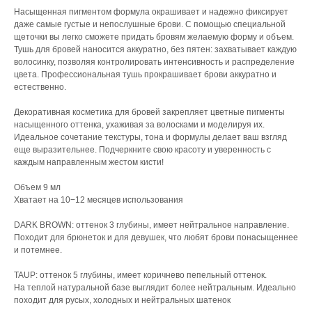
Насыщенная пигментом формула окрашивает и надежно фиксирует
даже самые густые и непослушные брови. С помощью специальной
щеточки вы легко сможете придать бровям желаемую форму и объем.
Тушь для бровей наносится аккуратно, без пятен: захватывает каждую
волосинку, позволяя контролировать интенсивность и распределение
цвета. Профессиональная тушь прокрашивает брови аккуратно и
естественно.
Декоративная косметика для бровей закрепляет цветные пигменты
насыщенного оттенка, ухаживая за волосками и моделируя их.
Идеальное сочетание текстуры, тона и формулы делает ваш взгляд
еще выразительнее. Подчеркните свою красоту и уверенность с
каждым направленным жестом кисти!
Объем 9 мл
Хватает на 10−12 месяцев использования
DARK BROWN: оттенок 3 глубины, имеет нейтральное направление.
Походит для брюнеток и для девушек, что любят брови понасыщеннее
и потемнее.
TAUP: оттенок 5 глубины, имеет коричнево пепельный оттенок.
На теплой натуральной базе выглядит более нейтральным. Идеально
походит для русых, холодных и нейтральных шатенок