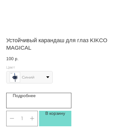
Устойчивый карандаш для глаз KIKCO
Ла
MAGICAL
1 
100
р.
Цвет
Синий
Подробнее
В корзину