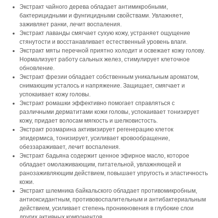
Экстракт чайного дерева обладает антимикробными,
бактерицидными и фунгицидными свойствами. Увлажняет,
заживляет ранки, лечит воспаления.
Экстракт лаванды смягчает сухую кожу, устраняет ощущение
стянутости и восстанавливает естественный уровень влаги.
Экстракт мяты перечной приятно холодит и освежает кожу голову.
Нормализует работу сальных желез, стимулирует клеточное
обновление.
Экстракт фрезии обладает собственным уникальным ароматом,
снимающим усталось и напряжение. Защищает, смягчает и
успокаивает кожу головы.
Экстракт ромашки эффективно помогает справляться с
различными дерматитами кожи головы, успокаивает тонизирует
кожу, придает волосам мягкость и шелковистость.
Экстракт розмарина активизирует регенерацию клеток
эпидермиса, тонизирует, усиливает кровообращение,
обеззараживает, лечит воспаления.
Экстракт бадьяна содержит ценное эфирное масло, которое
обладает омолаживающим, питательной, увлажняющей и
ранозаживляющим действием, повышает упругость и эластичность
кожи.
Экстракт шлемника байкальского обладает противомикробным,
антиоксидантным, противовоспалительным и антибактериальным
действием, усиливает степень проникновения в глубокие слои
других активных компонентов.