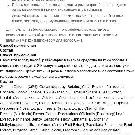
Благодаря кремовой текстуре с частицами морской соли средство
легко наносится и быстро впитывается, не вызывая
дискомфортных ощущений. Продукт подойдет для ослабленных
волос, рекомендован мужчинам и женщинам любого возраста.
Для получения более выраженного эффекта рекомендуется
использовать скраб для волос вместе с протеиновым корейским
шампунем и кондиционером для волос CP-1
Способ применения
Состав
Способ применения
Намочите голову водой, равномерно нанесите средство на кожу головы и
слегка помассируйте 2-3 минуты, хорошо смойте водой, затем используйте
кондиционер. Применять 1-3 раза в неделю в зависимости от состояния кожи
головы, чередуя с ежедневным шампунем.
Состав
Sodium Chloride(36%), Cocamidopropyl Betaine, Coco-Betaine, Potassium
Cocoate, Coco-glucoside, 1,2-Hexanediol, Camellia Sinensis Leaf Extract,
Centella Asiatica Extract, Melaleuca Alternifolia (Tea Tree) Leaf Extract, Lavandula
Angustifolia (Lavender) Extract, Monarda Didyma Leaf Extract, Mentha Piperita
(Peppermint) Leaf Extract, Freesia Refracta Extract, Chamomilla
Recutita(Matricaria) Flower Extract, Rosmarinus Officinalis (Rosemary) Leaf
Extract, Panthenol, Benzyl Benzoate, Hexyl Cinnamal, Butylphenyl
Methylpropional, Illicium Verum (Anise) Fruit Extract, Scutellaria Baicalensis Root
Extract, Butylene Glycol, Glycolic Acid, Fragrance. Только для наружного