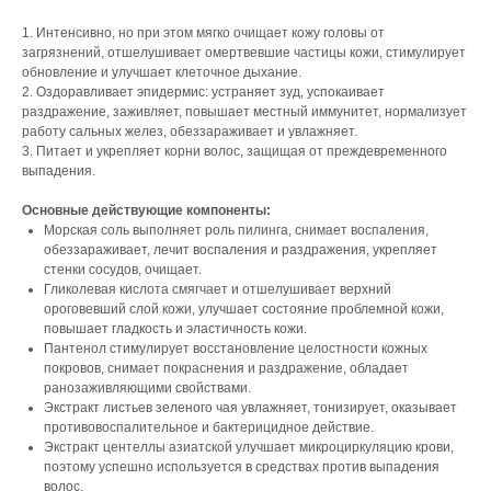
1. Интенсивно, но при этом мягко очищает кожу головы от
загрязнений, отшелушивает омертвевшие частицы кожи, стимулирует
обновление и улучшает клеточное дыхание.
2. Оздоравливает эпидермис: устраняет зуд, успокаивает
раздражение, заживляет, повышает местный иммунитет, нормализует
работу сальных желез, обеззараживает и увлажняет.
3. Питает и укрепляет корни волос, защищая от преждевременного
выпадения.
Основные действующие компоненты:
Морская соль выполняет роль пилинга, снимает воспаления,
обеззараживает, лечит воспаления и раздражения, укрепляет
стенки сосудов, очищает.
Гликолевая кислота смягчает и отшелушивает верхний
ороговевший слой кожи, улучшает состояние проблемной кожи,
повышает гладкость и эластичность кожи.
Пантенол стимулирует восстановление целостности кожных
покровов, снимает покраснения и раздражение, обладает
ранозаживляющими свойствами.
Экстракт листьев зеленого чая увлажняет, тонизирует, оказывает
противовоспалительное и бактерицидное действие.
Экстракт центеллы азиатской улучшает микроциркуляцию крови,
поэтому успешно используется в средствах против выпадения
волос.