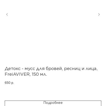
Детокс - мусс для бровей, ресниц и лица,
С
FreiAVIVER, 150 мл.
29
650
р.
сро
Подробнее