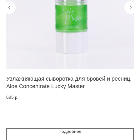
Увлажняющая сыворотка для бровей и ресниц.
Пр
Aloe Concentrate Lucky Master
ре
BO
695
р.
1 
Подробнее