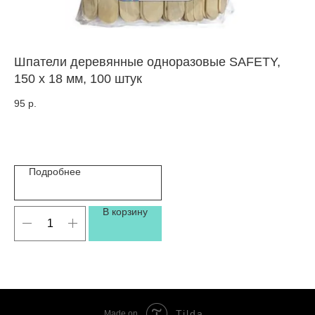
Шпатели деревянные одноразовые SAFETY,
Ли
150 x 18 мм, 100 штук
50
95
р.
Цв
Подробнее
В корзину
Tilda
Made on