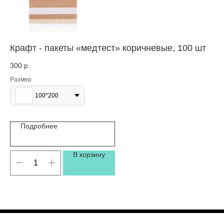
Крафт - пакеты «медтест» коричневые, 100 шт
Ло
300
р.
60
Размер
Со
100*200
Подробнее
В корзину