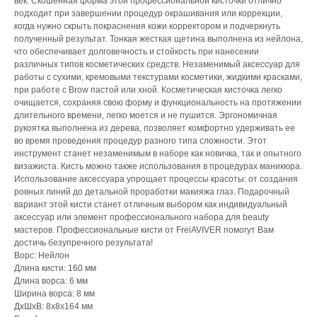
век. Скошенная форма этой профессиональной кисточки отлично
подходит при завершении процедур окрашивания или коррекции,
когда нужно скрыть покраснения кожи корректором и подчеркнуть
полученный результат. Тонкая жесткая щетина выполнена из нейлона,
что обеспечивает долговечность и стойкость при нанесении
различных типов косметических средств. Незаменимый аксессуар для
работы с сухими, кремовыми текстурами косметики, жидкими красками,
при работе с Brow пастой или хной. Косметическая кисточка легко
очищается, сохраняя свою форму и функциональность на протяжении
длительного времени, легко моется и не пушится. Эргономичная
рукоятка выполнена из дерева, позволяет комфортно удерживать ее
во время проведения процедур разного типа сложности. Этот
инструмент станет незаменимым в наборе как новичка, так и опытного
визажиста. Кисть можно также использования в процедурах маникюра.
Использование аксессуара упрощает процессы красоты: от создания
ровных линий до детальной проработки макияжа глаз. Подарочный
вариант этой кисти станет отличным выбором как индивидуальный
аксессуар или элемент профессионального набора для beauty
мастеров. Профессиональные кисти от FreiAVIVER помогут Вам
достичь безупречного результата!
Ворс: Нейлон
Длина кисти: 160 мм
Длина ворса: 6 мм
Ширина ворса: 8 мм
ДxШxВ: 8x8x164 мм