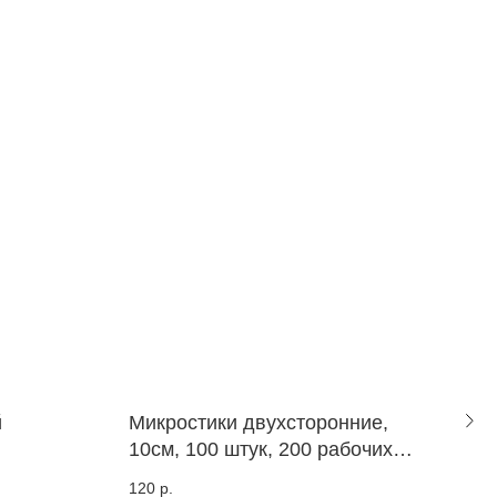
й
Микростики двухсторонние,
Мно
10см, 100 штук, 200 рабочих
фла
сторон
Бут
120
р.
40
р.