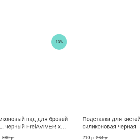
13%
иконовый пад для бровей
Подставка для кисте
L, черный FreiAVIVER x
силиконовая черная
Trend
.
380
р.
210
р.
264
р.