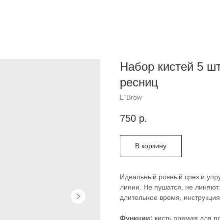
Набор кистей 5 шт
ресниц
L`Brow
750
р.
В корзину
Идеальный ровный срез и упру
линии. Не пушатся, не линяют
длительное время, инструкция
Функции:
кисть прямая для п