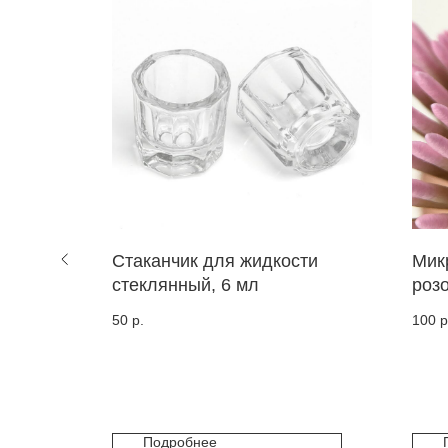
ские,
Стаканчик для жидкости
Мик
стеклянный, 6 мл
роз
100 
50
р.
100
р
Подробнее