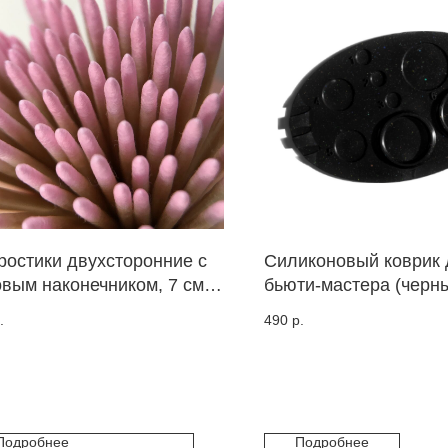
ростики двухсторонние с
Силиконовый коврик 
овым наконечником, 7 см,
бьюти-мастера (черн
штук, 200 рабочих сторон
блестками)
.
490
р.
Подробнее
Подробнее