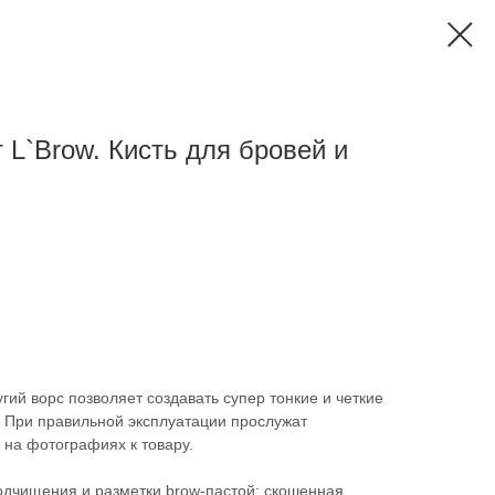
 L`Brow. Кисть для бровей и
гий ворс позволяет создавать супер тонкие и четкие
. При правильной эксплуатации прослужат
 на фотографиях к товару.
одчищения и разметки brow-пастой; скошенная