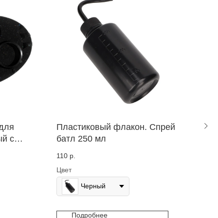
для
Пластиковый флакон. Спрей
Мик
ый с
батл 250 мл
100
110
р.
90
р.
Цвет
Цвет
Черный
Подробнее