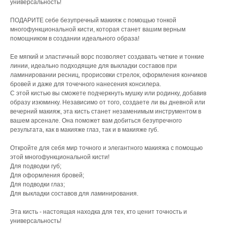
универсальность!
ПОДАРИТЕ себе безупречный макияж с помощью тонкой
многофункциональной кисти, которая станет вашим верным
помощником в создании идеального образа!
Ее мягкий и эластичный ворс позволяет создавать четкие и тонкие
линии, идеально подходящие для выкладки составов при
ламинировании ресниц, прорисовки стрелок, оформления кончиков
бровей и даже для точечного нанесения консилера.
С этой кистью вы сможете подчеркнуть мушку или родинку, добавив
образу изюминку. Независимо от того, создаете ли вы дневной или
вечерний макияж, эта кисть станет незаменимым инструментом в
вашем арсенале. Она поможет вам добиться безупречного
результата, как в макияже глаз, так и в макияже губ.
Откройте для себя мир точного и элегантного макияжа с помощью
этой многофункциональной кисти!
Для подводки губ;
Для оформления бровей;
Для подводки глаз;
Для выкладки составов для ламинирования.
Эта кисть - настоящая находка для тех, кто ценит точность и
универсальность!