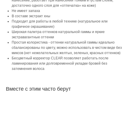
нанесение, работает при нанесении тонким и густым слоем,
достаточно одного слоя для «отпечатка» на коже)
Не имеет запаха
В составе экстракт хны
Подходит для работы в любой технике (натуральное или
графичное окрашивание)
Широкая палитра оттенков натуральной гаммы и яркие
экстравагантные оттенки
Простая колористика - оттенки натуральной гаммы идеально
сбалансированы по цвету, можно использовать в чистом виде без
миксов (нет нежелательных желтых, зеленых, красных оттенков)
Бесцветный корректор CLEAR позволяет работать после
ламинирования или долговременной укладки бровей без
затемнения волоса
Вместе с этим часто берут