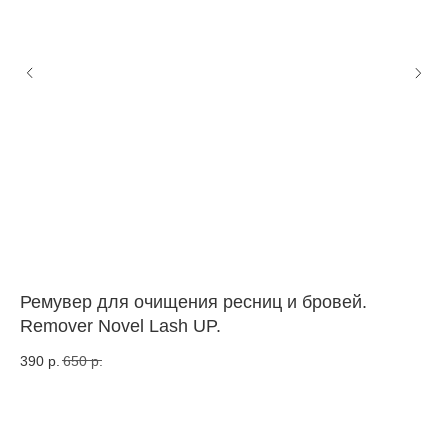
Ремувер для очищения ресниц и бровей.
OX
Remover Novel Lash UP.
дл
390
р.
650
р.
1 