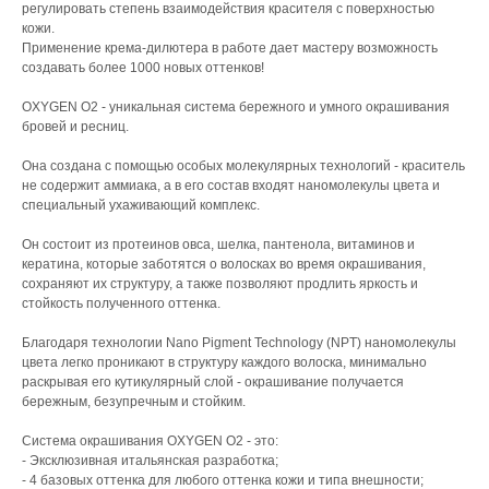
регулировать степень взаимодействия красителя с поверхностью
кожи.
Применение крема-дилютера в работе дает мастеру возможность
создавать более 1000 новых оттенков!
OXYGEN O2 - уникальная система бережного и умного окрашивания
бровей и ресниц.
Она создана с помощью особых молекулярных технологий - краситель
не содержит аммиака, а в его состав входят наномолекулы цвета и
специальный ухаживающий комплекс.
Он состоит из протеинов овса, шелка, пантенола, витаминов и
кератина, которые заботятся о волосках во время окрашивания,
сохраняют их структуру, а также позволяют продлить яркость и
стойкость полученного оттенка.
Благодаря технологии Nano Pigment Technology (NPT) наномолекулы
цвета легко проникают в структуру каждого волоска, минимально
раскрывая его кутикулярный слой - окрашивание получается
бережным, безупречным и стойким.
Система окрашивания OXYGEN O2 - это:
- Эксклюзивная итальянская разработка;
- 4 базовых оттенка для любого оттенка кожи и типа внешности;