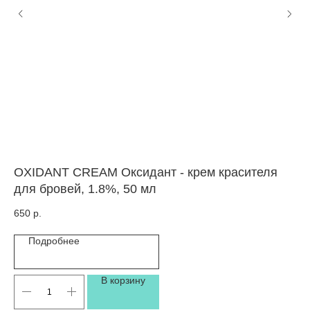
OXIDANT CREAM Оксидант - крем красителя
Ло
для бровей, 1.8%, 50 мл
S
650
р.
54
Подробнее
В корзину