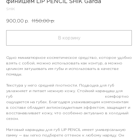
финишем LIP PENCIL SHIK Garda
SHIK
900,00
р.
1150,00
р.
В корзину
Одно миниатюрное косметическое средство, которое удобно
взять с собой, можно использовать как контур, а можно
целиком затушевать им губы и использовать в качестве
помады.
Текстура у него средней плотности. Подводка для губ
увлажняет и питает нежную кожу. Стойкий карандаш для
губ комфортно
ощущается на губах. Благодаря ухаживающим компонентам
в составе обладает антиоксидантным эффектом, защищает и
восстанавливает кожу, что особенно актуально в холодный
сезон.
Матовый карандаш для губ LIP PENCIL имеет универсальную
гамму — вы легко подберете оттенок к любому наряду. Он