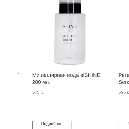
ely, для
Мицеллярная вода elSHINE,
Рег
350 мл.
200 мл.
Sens
Срок
375
р.
595
р
учи
дос
Подробнее