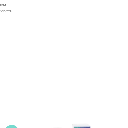
шем
ухости