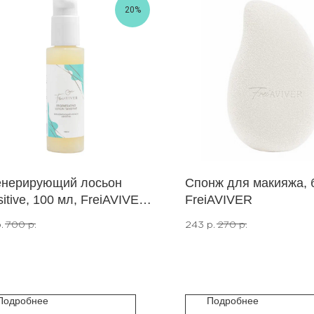
20%
енерирующий лосьон
Спонж для макияжа, 
itive, 100 мл, FreiAVIVER.
FreiAVIVER
 годности до 11.2026 (не
.
700
р.
243
р.
270
р.
тывается к бесплатной
тавке)
Подробнее
Подробнее