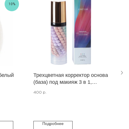
10%
белый
Трехцветная корректор основа
Миц
(база) под макияж 3 в 1,
чув
выравнивающая, Isolation
400
р.
517
р
Three Color Grooming, 3 в 1, 40
сро
г, розовый/зеленый/
фиолетовый Jomtam.
Подробнее