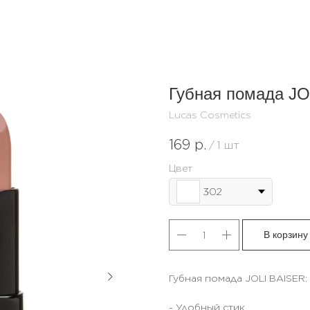
Губная помада J
Lucas Cosmetics
169
р.
/
1 шт
Цвет
302
В корзину
Губная помада JOLI BAISER:
- Удобный стик