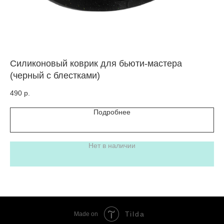
Силиконовый коврик для бьюти-мастера
Ки
(черный с блестками)
25
490
р.
Подробнее
Нет в наличии
Tilda
Made on