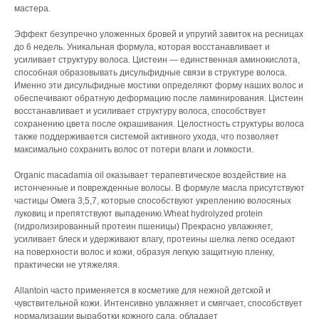
мастера.
Эффект безупречно уложенных бровей и упругий завиток на ресницах
до 6 недель. Уникальная формула, которая восстанавливает и
усиливает структуру волоса. Цистеин — единственная аминокислота,
способная образовывать дисульфидные связи в структуре волоса.
Именно эти дисульфидные мостики определяют форму наших волос и
обеспечивают обратную деформацию после ламинирования. Цистеин
восстанавливает и усиливает структуру волоса, способствует
сохранению цвета после окрашивания. Целостность структуры волоса
также поддерживается системой активного ухода, что позволяет
максимально сохранить волос от потери влаги и ломкости.
Organic macadamia oil оказывает терапевтическое воздействие на
истонченные и поврежденные волосы. В формуле масла присутствуют
частицы Омега 3,5,7, которые способствуют укреплению волосяных
луковиц и препятствуют выпадению.Wheat hydrolyzed protein
(гидролизированный протеин пшеницы) Прекрасно увлажняет,
усиливает блеск и удерживают влагу, протеины шелка легко оседают
на поверхности волос и кожи, образуя легкую защитную пленку,
практически не утяжеляя.
Allantoin часто применяется в косметике для нежной детской и
чувствительной кожи. Интенсивно увлажняет и смягчает, способствует
нормализации выработки кожного сала, обладает