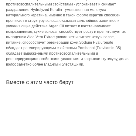
противовоспалительными свойствами - успокаивает и снимает
раздражение.Hydrolyzed Keratin - уменьшенная молекула
натурального кератина. Именно в такой форме кератин способен
проникает в структуру волоса, оказывая сильнейшее защитное и
увлажняющие действие.Argan Oil питает и восстанавливает
поврежденные, сухие волосы, способствует росту и препятствует их
выпадению.Aloe Vera Extract увлажняет и питает кожу и волос,
питание, способствует регенерации кожи.Sodium Hyaluronate
обладает регенерирующими свойствами.Panthenol (Provitamin B5)
обладает выраженными противовоспалительными и
регенерирующими свойствами, увлажняет и закрывает кутикулу, делая
волос заметно более гладким и блестящими.
Вместе с этим часто берут