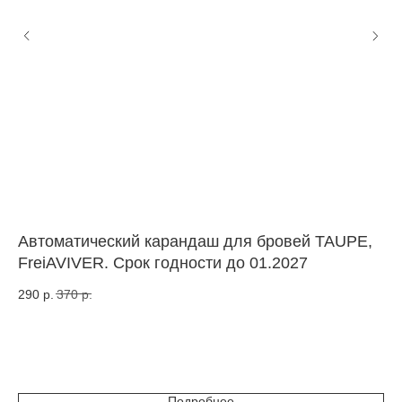
Автоматический карандаш для бровей TAUPE,
Ке
FreiAVIVER. Срок годности до 01.2027
Lu
290
р.
370
р.
28
Подробнее